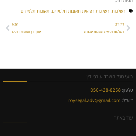
תגיות תוכן
רשלנות
,
רשלנות רפואית תאונות תלמידים
,
תאונות תלמידים
הקודם
הבא
רשלנות רפואית תאונות עבודה
עורך דין תאונות דרכים
רועי סגל משרד עורכי דין
טלפון:
050-438-8258
דוא"ל:
roysegal.adv@gmail.com
עוד באתר