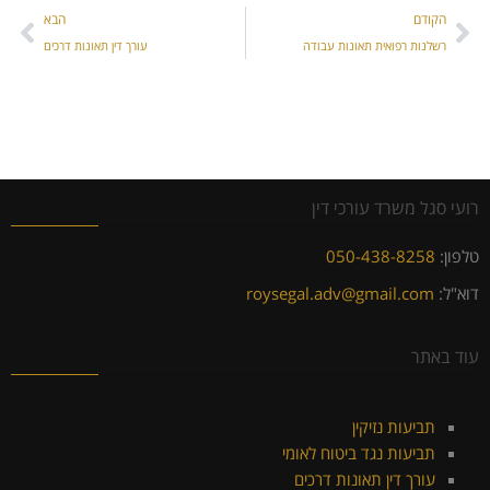
הקודם
הבא
רשלנות רפואית תאונות עבודה
עורך דין תאונות דרכים
רועי סגל משרד עורכי דין
טלפון:
050-438-8258
דוא"ל:
roysegal.adv@gmail.com
עוד באתר
תביעות נזיקין
תביעות נגד ביטוח לאומי
עורך דין תאונות דרכים