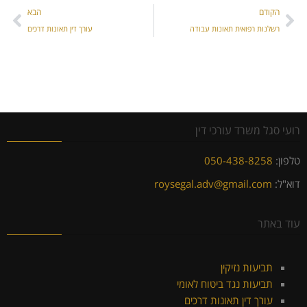
הקודם
הבא
רשלנות רפואית תאונות עבודה
עורך דין תאונות דרכים
רועי סגל משרד עורכי דין
טלפון:
050-438-8258
דוא"ל:
roysegal.adv@gmail.com
עוד באתר
תביעות נזיקין
תביעות נגד ביטוח לאומי
עורך דין תאונות דרכים