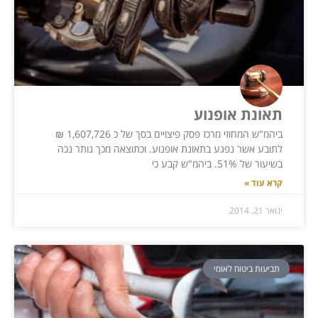
תאונת אופנוע
ביהמ"ש המחוזי מרכז פסק פיצויים בסך של כ 1,607,726 ₪
לתובע אשר נפגע בתאונת אופנוע. וכתוצאה מכך נותר נכה
בשיעור של 51%. ביהמ"ש קבע כי
קרא עוד »
ינואר 21, 2014
תביעות ביטוח לאומי