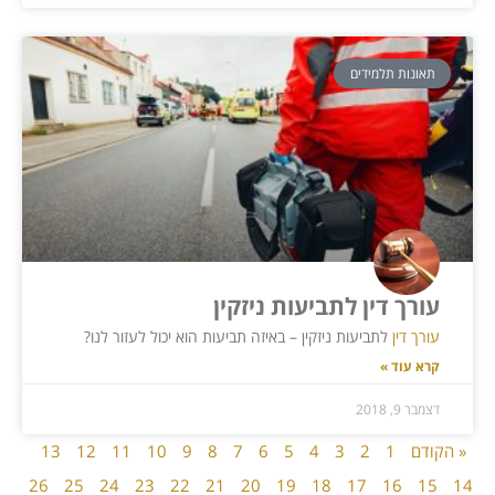
תאונות תלמידים
עורך דין לתביעות ניזקין
עורך דין
לתביעות ניזקין – באיזה תביעות הוא יכול לעזור לנו?
קרא עוד »
דצמבר 9, 2018
« הקודם
1
2
3
4
5
6
7
8
9
10
11
12
13
26
25
24
23
22
21
20
19
18
17
16
15
14