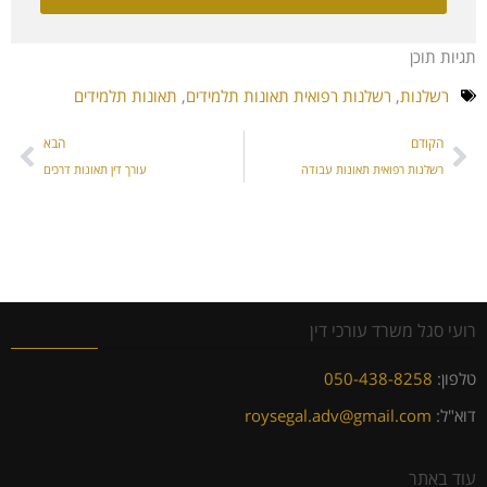
תגיות תוכן
רשלנות
,
רשלנות רפואית תאונות תלמידים
,
תאונות תלמידים
הקודם
הבא
רשלנות רפואית תאונות עבודה
עורך דין תאונות דרכים
רועי סגל משרד עורכי דין
טלפון:
050-438-8258
דוא"ל:
roysegal.adv@gmail.com
עוד באתר