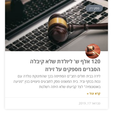
פסקי דין
120 אלף ש' ליולדת שלא קיבלה
הסברים מספקים על זירוז
לידה בבית חולים רמב"ם הסתיימה בכך שהתינוקת נולדה עם
נכות בכתף וביד. בית המשפט פסק לתובעים פיצויים בגין "פגיעה
באוטונומיה" לצד קביעתו שלא היתה רשלנות
קרא עוד »
פברואר 17, 2019