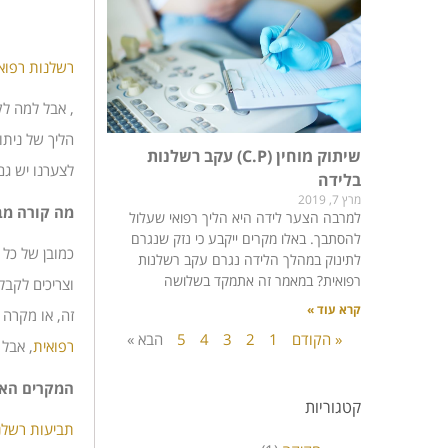
רשלנות רפוא
, אבל למה ל
הליך של ניתו
שיתוק מוחין (C.P) עקב רשלנות
לצערנו יש גם
בלידה
מרץ 7, 2019
מה קורה מב
למרבה הצער לידה היא הליך רפואי שעלול
להסתבך. באלו מקרים ייקבע כי נזק שנגרם
כמובן של כל 
לתינוק במהלך הלידה נגרם עקב רשלנות
רפואית? במאמר זה אתמקד בשלושה
וצריכים לקבל
קרא עוד »
זה, או מקרה
« הקודם
1
2
3
4
5
הבא »
רפואית
, אבל 
המקרים האפ
קטגוריות
תביעות רשלנ