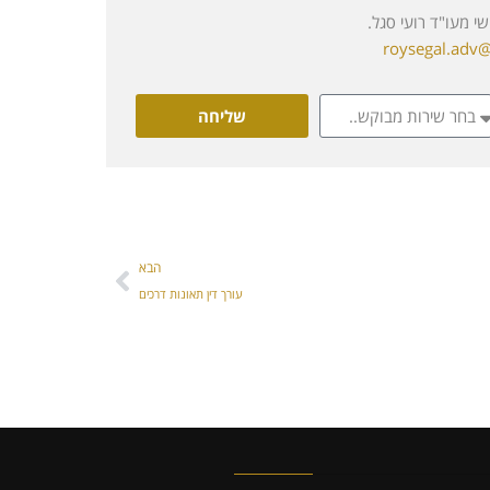
שי מעו"ד רועי סגל.
roysegal.adv
שליחה
הבא
עורך דין תאונות דרכים