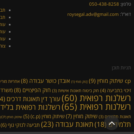
טלפון:
050-438-8258
תביע
דוא"ל:
roysegal.adv@gmail.com
תבי
עור
עור
עור
צור
תגיות תוכן
cp שיתוק מוחין
(9)
אובדן כושר עבודה
(8)
אחריות מורי
[נזק מוחי
(1)
חוק הפיצויים
(8)
משרד ה
זיכוי בתביעה
(4)
חוק ביטוח תאונות אישיות
(3)
רשלנות רפואית
(60)
עורך דין תאונות דרכים
(14)
רשלנות רפואית
(65)
רשלנות רפואית בליד
שיתוק מוחין
(7)
שיתוק מוחין (c.p)
(5)
תאונות תלמידים
(3)
גלילה
שיתוק מוחין (CP)
)
תאונת עבודה
(23)
תלמידים
(18)
תביעה לנזקי גוף
(6)
לראש