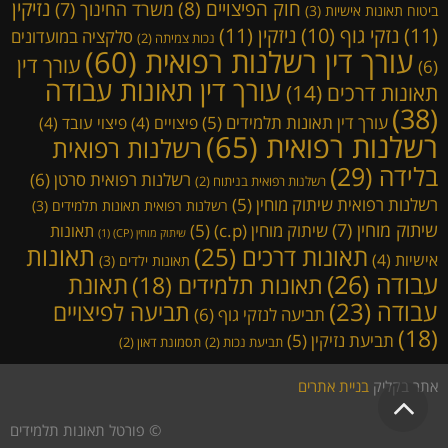
נזיקין
חוק הפיצויים
(8)
משרד החינוך
(7)
ביטוח תאונות אישיות
(3)
(11)
ניזקין
(11)
נזקי גוף
(10)
סלקציה במועדונים
נכות צמיתה
(2)
עורך דין רשלנות רפואית
(60)
עורך דין
(6)
עורך דין תאונות עבודה
תאונות דרכים
(14)
(38)
עורך דין תאונות תלמידים
(5)
פיצויים
(4)
פיצוי עובד
(4)
רשלנות רפואית
(65)
רשלנות רפואית
בלידה
(29)
רשלנות רפואית סרטן
(6)
רשלנות רפואית בניתוח
(2)
רשלנות רפואית שיתוק מוחין
(5)
רשלנות רפואית תאונות תלמידים
(3)
שיתוק מוחין
(7)
שיתוק מוחין (c.p)
(5)
תאונות
שיתוק מוחין (CP)
(1)
תאונות דרכים
(25)
תאונות
אישיות
(4)
תאונות ילדים
(3)
עבודה
(26)
תאונת
תאונות תלמידים
(18)
עבודה
(23)
תביעה לפיצויים
תביעה לנזקי גוף
(6)
(18)
תביעת נזיקין
(5)
תביעת נכות
(2)
תסמונת דאון
(2)
אתר בקליק
בניית אתרים
גלילה
לראש
© פורטל תאונות תלמידים