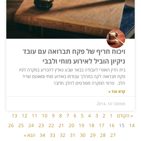
ויכוח חריף של פקח תברואה עם עובד
ניקיון הוביל לאירוע מוחי ולבבי
בית הדין האזורי לעבודה בבאר שבע נאלץ להכריע במקרה לפיו
פקח תברואה לקה במהלך עבודתו באירוע מוחי ומאוטם שריר
הלב. פרטי המקרה מפורטים להלן: מדובר
קרא עוד »
ספטמבר 14, 2014
« הקודם
1
2
3
4
5
6
7
8
9
10
11
12
13
26
25
24
23
22
21
20
19
18
17
16
15
14
27
28
29
30
31
32
33
34
הבא »