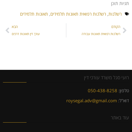
תגיות תוכן
רשלנות
,
רשלנות רפואית תאונות תלמידים
,
תאונות תלמידים
הקודם
הבא
רשלנות רפואית תאונות עבודה
עורך דין תאונות דרכים
רועי סגל משרד עורכי דין
טלפון:
050-438-8258
דוא"ל:
roysegal.adv@gmail.com
עוד באתר