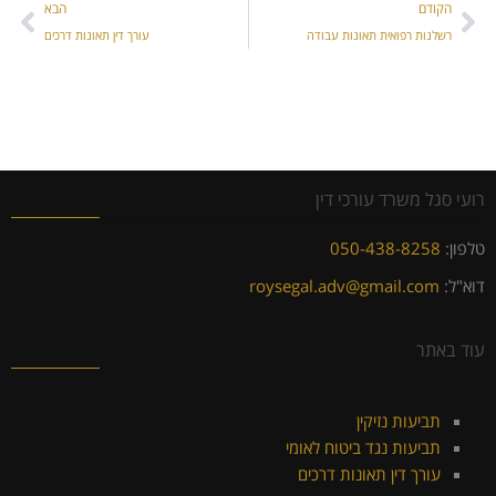
הקודם
הבא
רשלנות רפואית תאונות עבודה
עורך דין תאונות דרכים
רועי סגל משרד עורכי דין
טלפון:
050-438-8258
דוא"ל:
roysegal.adv@gmail.com
עוד באתר
תביעות נזיקין
תביעות נגד ביטוח לאומי
עורך דין תאונות דרכים