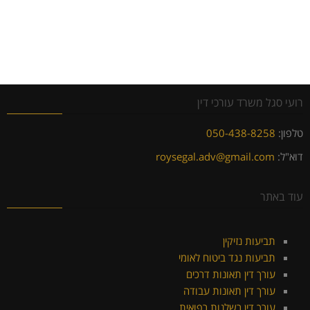
רועי סגל משרד עורכי דין
טלפון:
050-438-8258
דוא"ל:
roysegal.adv@gmail.com
עוד באתר
תביעות נזיקין
תביעות נגד ביטוח לאומי
עורך דין תאונות דרכים
עורך דין תאונות עבודה
עורך דין רשלנות רפואית