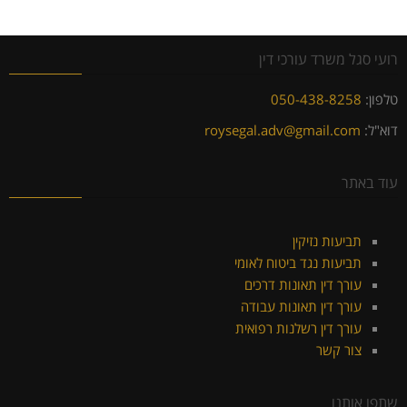
רועי סגל משרד עורכי דין
טלפון:
050-438-8258
דוא"ל:
roysegal.adv@gmail.com
עוד באתר
תביעות נזיקין
תביעות נגד ביטוח לאומי
עורך דין תאונות דרכים
עורך דין תאונות עבודה
עורך דין רשלנות רפואית
צור קשר
שתפו אותנו