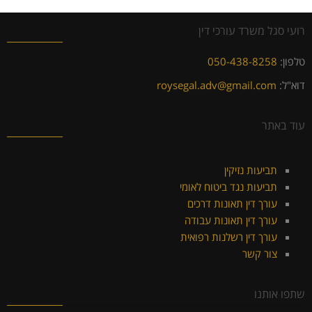
רועי סגל משרד עורכי דין
טלפון:
050-438-8258
דוא"ל:
roysegal.adv@gmail.com
עוד באתר
תביעות נזיקין
תביעות נגד ביטוח לאומי
עורך דין תאונות דרכים
עורך דין תאונות עבודה
עורך דין רשלנות רפואית
צור קשר
שתפו אותנו