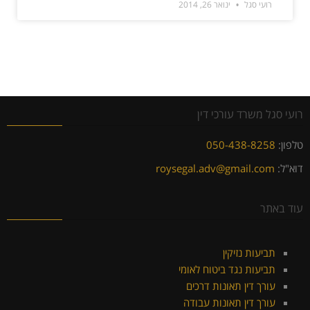
רועי סגל
ינואר 26, 2014
רועי סגל משרד עורכי דין
טלפון:
050-438-8258
דוא"ל:
roysegal.adv@gmail.com
עוד באתר
תביעות נזיקין
תביעות נגד ביטוח לאומי
עורך דין תאונות דרכים
עורך דין תאונות עבודה