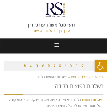
רועי סגל משרד עורכי דין
עורך דין
רשלנות רפואית
פתח סרגל נגישות
C
ד
ח
י
מ
נ
ס
ע
ר
ש
ת
דף הבית
»
מילון מונחים
»
רשלנות רפואית בלידה
רשלנות רפואית בלידה
רשלנות רפואית
בלידה היא מקרה קשה שאסור שיקרה אבל הוא קורה
בשל חוסר תשומת לב של צוותים רפואיים.