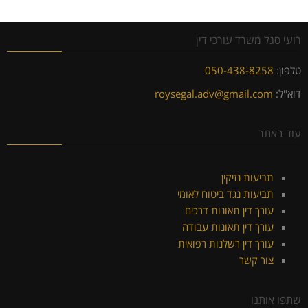
רועי סגל משרד עורכי דין
טלפון:
050-438-8258
דוא"ל:
roysegal.adv@gmail.com
עוד באתר
תביעות נזיקין
תביעות נגד ביטוח לאומי
עורך דין תאונות דרכים
עורך דין תאונות עבודה
עורך דין רשלנות רפואית
צור קשר
שתפו אותנו