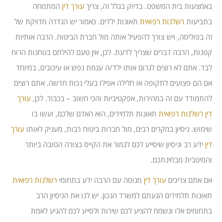
באמצעות בית המשפט. בדיוק בגלל זה, צריך
עורך דין
המתמחה
בתביעות
רשלנות רפואית
תאונות ילדים. כאמור יש הגדרה מדויקת של
זה בפוליסה, ויש צורך להפעיל אותה מול חברת הביטוח. הרבה אותיות
קטנות, הרבה דברים שצריך לדעת. לכן, אין טעם להילחם בטחנות הרוח
לבד. אתם לא רוצים לגרום אותו ילד/ה עגמת נפש או עיכובים, במיוחד
אם הם פצועים לתקופה או חלילה אפילו בעלי נכות חדשה. אתם רוצים
להתמודד עם זה במהירות, אפקטיביות והכי חשוב – בכבוד. לכן,
עורך
דין
רשלנות רפואית
תאונות תלמידים, הוא האדם שלכם, ועשו בו
שימוש. ניסיון במקרים רבים, מול חברות ביטוח רבות, מעניק לאותו
עורך
דין
ידע רב וניסיון שיסייע לכם לגמור את הקייס בצורה הטובה ביותר
והמיטבית מבחינתכם.
אם אתם צריכים
עורך דין
מנוסה עם הרבה ידע בתחומי
רשלנות רפואית
תאונות תלמידים הגעתם למשרד הנכון. יש לנו את הניסיון הרב
בתחומים אלו ונשמח להציע לכם שירות ולסייע לכם להגיע לאמת