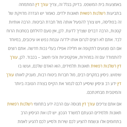
באמצעות בית המשפט. בדיוק בגלל זה, צריך
עורך דין
המתמחה
בתביעות
רשלנות רפואית
תאונות ילדים. כאמור יש הגדרה מדויקת של
זה בפוליסה, ויש צורך להפעיל אותה מול חברת הביטוח. הרבה אותיות
קטנות, הרבה דברים שצריך לדעת. לכן, אין טעם להילחם בטחנות הרוח
לבד. אתם לא רוצים לגרום אותו ילד/ה עגמת נפש או עיכובים, במיוחד
אם הם פצועים לתקופה או חלילה אפילו בעלי נכות חדשה. אתם רוצים
להתמודד עם זה במהירות, אפקטיביות והכי חשוב – בכבוד. לכן,
עורך
דין
רשלנות רפואית
תאונות תלמידים, הוא האדם שלכם, ועשו בו
שימוש. ניסיון במקרים רבים, מול חברות ביטוח רבות, מעניק לאותו
עורך
דין
ידע רב וניסיון שיסייע לכם לגמור את הקייס בצורה הטובה ביותר
והמיטבית מבחינתכם.
אם אתם צריכים
עורך דין
מנוסה עם הרבה ידע בתחומי
רשלנות רפואית
תאונות תלמידים הגעתם למשרד הנכון. יש לנו את הניסיון הרב
בתחומים אלו ונשמח להציע לכם שירות ולסייע לכם להגיע לאמת