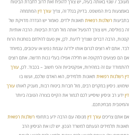
מעוכב / שגוי באותה בעיה, יש צורך להוכיח זאת לרוב לחברת הביטוח
באמצעות בית המשפט. בדיוק בגלל זה, צריך
עורך דין
המתמחה
בתביעות
רשלנות רפואית
תאונות ילדים. כאמור יש הגדרה מדויקת של
זה בפוליסה, ויש צורך להפעיל אותה מול חברת הביטוח. הרבה אותיות
קטנות, הרבה דברים שצריך לדעת. לכן, אין טעם להילחם בטחנות הרוח
לבד. אתם לא רוצים לגרום אותו ילד/ה עגמת נפש או עיכובים, במיוחד
אם הם פצועים לתקופה או חלילה אפילו בעלי נכות חדשה. אתם רוצים
להתמודד עם זה במהירות, אפקטיביות והכי חשוב – בכבוד. לכן,
עורך
דין
רשלנות רפואית
תאונות תלמידים, הוא האדם שלכם, ועשו בו
שימוש. ניסיון במקרים רבים, מול חברות ביטוח רבות, מעניק לאותו
עורך
דין
ידע רב וניסיון שיסייע לכם לגמור את הקייס בצורה הטובה ביותר
והמיטבית מבחינתכם.
אם אתם צריכים
עורך דין
מנוסה עם הרבה ידע בתחומי
רשלנות רפואית
תאונות תלמידים הגעתם למשרד הנכון. יש לנו את הניסיון הרב