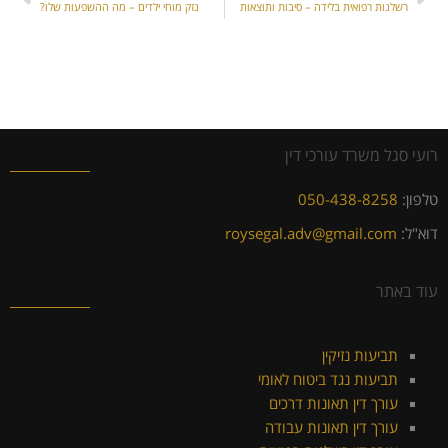
רשלנות רפואית בלידה – סיבות ותוצאות
נזק מוחי ילדים – מה ההשפעות שלו?
רועי סגל משרד עורכי דין
טלפון:
050-438-8258
דוא"ל:
roysegal.adv@gmail.com
עוד באתר
תביעות נזיקין
תביעות נגד ביטוח לאומי
עורך דין תאונות דרכים
עורך דין תאונות עבודה