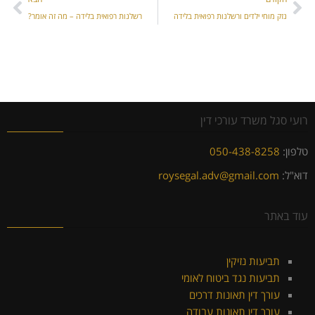
נזק מוחי ילדים ורשלנות רפואית בלידה
רשלנות רפואית בלידה – מה זה אומר?
רועי סגל משרד עורכי דין
טלפון:
050-438-8258
דוא"ל:
roysegal.adv@gmail.com
עוד באתר
תביעות נזיקין
תביעות נגד ביטוח לאומי
עורך דין תאונות דרכים
עורך דין תאונות עבודה