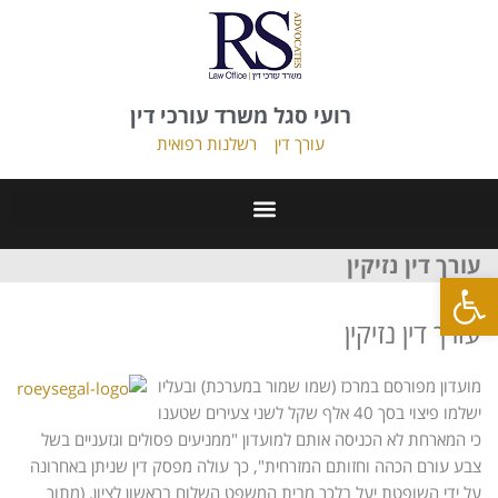
רועי סגל משרד עורכי דין
עורך דין
רשלנות רפואית
עורך דין נזיקין
פתח סרגל נגישות
עורך דין נזיקין
מועדון מפורסם במרכז (שמו שמור במערכת) ובעליו
ישלמו פיצוי בסך 40 אלף שקל לשני צעירים שטענו
כי המארחת לא הכניסה אותם למועדון "ממניעים פסולים וגזעניים בשל
צבע עורם הכהה וחזותם המזרחית", כך עולה מפסק דין שניתן באחרונה
על ידי השופטת יעל בלכר מבית המשפט השלום בראשון לציון. (מתוך