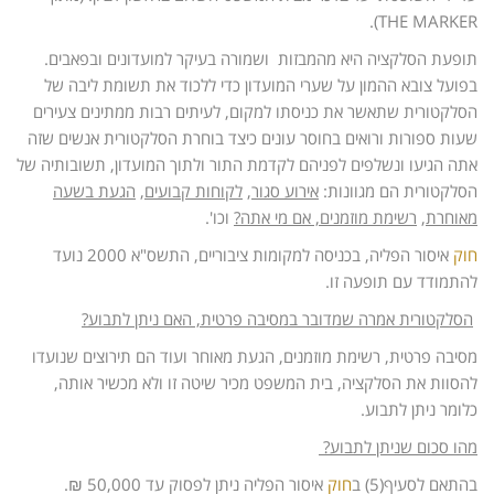
THE MARKER).
תופעת הסלקציה היא מהמבזות ושמורה בעיקר למועדונים ובפאבים.
בפועל צובא ההמון על שערי המועדון כדי ללכוד את תשומת ליבה של
הסלקטורית שתאשר את כניסתו למקום, לעיתים רבות ממתינים צעירים
שעות ספורות ורואים בחוסר עונים כיצד בוחרת הסלקטורית אנשים שזה
אתה הגיעו ונשלפים לפניהם לקדמת התור ולתוך המועדון, תשובותיה של
הסלקטורית הם מגוונות:
אירוע סגור
,
לקוחות קבועים
,
הגעת בשעה
מאוחרת
,
רשימת מוזמנים, אם מי אתה?
וכו'.
חוק
איסור הפליה, בכניסה למקומות ציבוריים, התשס"א 2000 נועד
להתמודד עם תופעה זו.
הסלקטורית אמרה שמדובר במסיבה פרטית, האם ניתן לתבוע?
מסיבה פרטית, רשימת מוזמנים, הגעת מאוחר ועוד הם תירוצים שנועדו
להסוות את הסלקציה, בית המשפט מכיר שיטה זו ולא מכשיר אותה,
כלומר ניתן לתבוע.
מהו סכום שניתן לתבוע
?
בהתאם לסעיף(5) ב
חוק
איסור הפליה ניתן לפסוק עד 50,000 ₪.