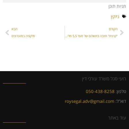
תגיות תוכן
ניזקין
הקודם
הבא
"קרנית" חויבה בתשלום של מעל 5.5 מליון ש"ח לנפגע בתאונת דרכים
סלקציה במועדונים
רועי סגל משרד עורכי דין
טלפון:
050-438-8258
דוא"ל:
roysegal.adv@gmail.com
עוד באתר