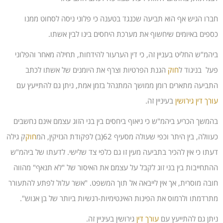
חברו הגיש אף הוא תביעה שכנגד בטענה כי פלוני ניסה לסחוט ממנו
כספים באיומים שיחשוף את מערכת היחסים בינו לבין אשתו.
ביהמ"ש החליט בעניין זה, כי דין הערעור להידחות, תחילה מאחר והפלוני
פעל בניגוד ל
חוק
הגנת הפרטיות וצרף את היומנים של אשתו לכתב
התביעה מתארים רומן ממושך המתנהל בזמן אמת, ניתן גם להתייעץ עם
עורך דין גירושין
בעיניין זה.
בהמשך הכריע ביהמ"ש כי ניאוף ביחסים בין בני הזוג עצמם אינם נחשבים
כעוולה, בין היתר וכפי שעולה מסעיף 62(ב) לפקודת הנזיקין, המ
חוק
ק גילה
דעתו כי אין להכיר בתביעה מעין זו גם כלפי צד שלישי. לדעתו של ביהמ"ש
ההתחייבות בין בני זוג לקבל על עצמם את האיסור של "לא תנאף" מהווה
חובה מוסרית, אך אין לייבאה אל תוך המשפט. "אשר עלול לפתע להתעורר
מתרדמתו ולרמוס את הפינות האינטימיות-רגשיות ביותר של בן אנוש".
ניתן גם להתייעץ עם
עורך דין
גירושין בעיניין זה.